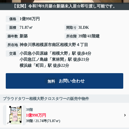
【玄関】令和7年9月築☆新築未入居☆即引渡し可能です。
1億998万円
価格
71.87㎡
3LDK
面積
間取り
新築
39階/41階建
築年数
所在階
神奈川県
相模原市南区
相模大野
４丁目
所在地
小田急小田原線
「
相模大野
」駅 徒歩4分
交通
小田急江ノ島線
「
東林間
」駅 徒歩21分
横浜線
「
町田
」駅 徒歩22分
お問い合わせ
無料
プラウドタワー相模大野クロスタワーの販売中物件
39階
1億998万円
39階 / 21.74坪(71.87㎡)