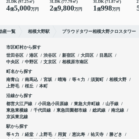
2LDK (97.25㎡)
3LDK (77.79㎡)
3LDK (71.87㎡)
2
4
5,000
2
9,800
1
998
億
万円
億
万円
億
万円
動産一覧
相模大野駅
プラウドタワー相模大野クロスタワー
市区町村から探す
世田谷区
港区
渋谷区
新宿区
大田区
目黒区
中央区
中野区
文京区
相模原市南区
町名から探す
南青山
南馬込
宮坂
晴海
等々力
須賀町
相模大野
上野毛
桜丘
本町
沿線から探す
都営大江戸線
小田急小田原線
東急大井町線
山手線
東急東横線
千代田線
東急田園都市線
総武線
南北線
京浜東北線
駅から探す
等々力
経堂
上野毛
用賀
恵比寿
祐天寺
勝どき