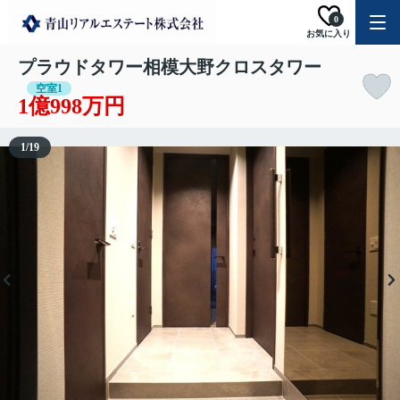
0
お気に入り
プラウドタワー相模大野クロスタワー
空室1
1億998万円
1
/
19