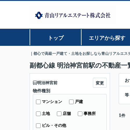
トップ
エリアから探す
｜都心で高級一戸建て・土地をお探しなら青山リアルエス
副都心線 明治神宮前駅の不動産一
お
明治神宮前
変更
物件種別
等
マンション
戸建
土地
店舗
事務所
1
件
ビル・その他