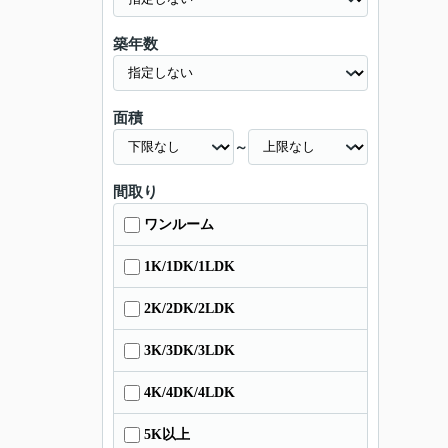
築年数
面積
～
間取り
ワンルーム
1K/1DK/1LDK
2K/2DK/2LDK
3K/3DK/3LDK
4K/4DK/4LDK
5K以上