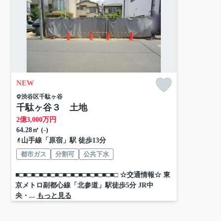
NEW
渋谷区
千駄ヶ谷
千駄ヶ谷３ 土地
2
億
3,000
万円
64.28㎡ (-)
山手線
「
原宿
」駅 徒歩13分
都市ガス
分割可
公共下水
■□■□■□■□■□■□■□■□■□■□■□■□■□ ☆交通情報☆ 東
京メトロ副都心線「北参道」駅徒歩5分 JR中
央・...
もっと見る