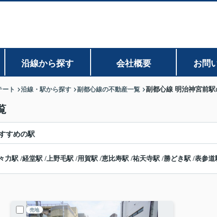
沿線から探す
会社概要
お問
テート
沿線・駅から探す
副都心線の不動産一覧
副都心線 明治神宮前
覧
すすめの駅
々力駅
/
経堂駅
/
上野毛駅
/
用賀駅
/
恵比寿駅
/
祐天寺駅
/
勝どき駅
/
表参道
売地