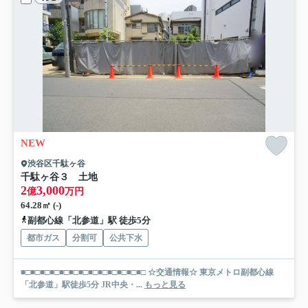
NEW
渋谷区千駄ヶ谷
千駄ヶ谷３ 土地
2
3,000
億
万円
64.28㎡ (-)
副都心線「北参道」駅 徒歩5分
都市ガス
分割可
公共下水
■□■□■□■□■□■□■□■□■□■□■□■□■□ ☆交通情報☆ 東京メトロ副都心線
「北参道」駅徒歩5分 JR中央・...
もっと見る