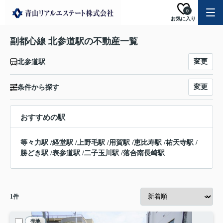
0
お気に入り
副都心線 北参道駅の不動産一覧
変更
北参道駅
変更
条件から探す
おすすめの駅
等々力駅
/
経堂駅
/
上野毛駅
/
用賀駅
/
恵比寿駅
/
祐天寺駅
/
勝どき駅
/
表参道駅
/
二子玉川駅
/
落合南長崎駅
1
件
売地