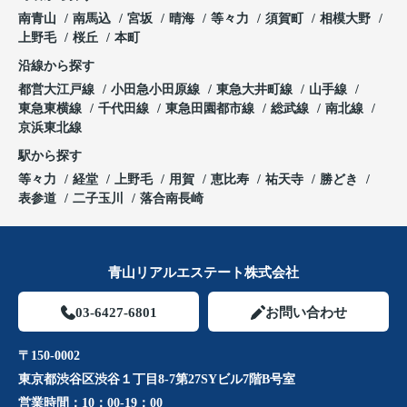
南青山
南馬込
宮坂
晴海
等々力
須賀町
相模大野
上野毛
桜丘
本町
沿線から探す
都営大江戸線
小田急小田原線
東急大井町線
山手線
東急東横線
千代田線
東急田園都市線
総武線
南北線
京浜東北線
駅から探す
等々力
経堂
上野毛
用賀
恵比寿
祐天寺
勝どき
表参道
二子玉川
落合南長崎
青山リアルエステート株式会社
03-6427-6801
お問い合わせ
〒150-0002
東京都渋谷区渋谷１丁目8-7第27SYビル7階B号室
営業時間：
10：00-19：00