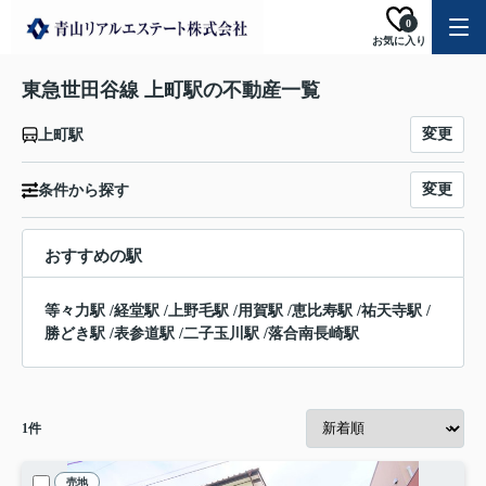
0
お気に入り
東急世田谷線 上町駅の不動産一覧
変更
上町駅
変更
条件から探す
おすすめの駅
等々力駅
/
経堂駅
/
上野毛駅
/
用賀駅
/
恵比寿駅
/
祐天寺駅
/
勝どき駅
/
表参道駅
/
二子玉川駅
/
落合南長崎駅
1
件
売地