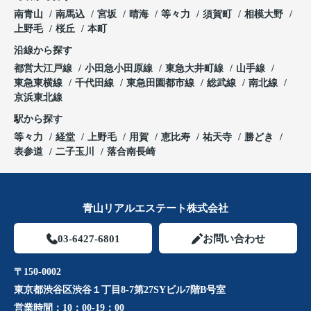
南青山
南馬込
宮坂
晴海
等々力
須賀町
相模大野
上野毛
桜丘
本町
沿線から探す
都営大江戸線
小田急小田原線
東急大井町線
山手線
東急東横線
千代田線
東急田園都市線
総武線
南北線
京浜東北線
駅から探す
等々力
経堂
上野毛
用賀
恵比寿
祐天寺
勝どき
表参道
二子玉川
落合南長崎
青山リアルエステート株式会社
03-6427-6801
お問い合わせ
〒150-0002
東京都渋谷区渋谷１丁目8-7第27SYビル7階B号室
営業時間：
10：00-19：00