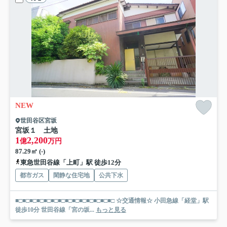
NEW
世田谷区宮坂
宮坂１ 土地
1
2,200
億
万円
87.29㎡ (-)
東急世田谷線「上町」駅 徒歩12分
都市ガス
閑静な住宅地
公共下水
■□■□■□■□■□■□■□■□■□■□■□■□■□■□ ☆交通情報☆ 小田急線「経堂」駅
徒歩10分 世田谷線「宮の坂...
もっと見る