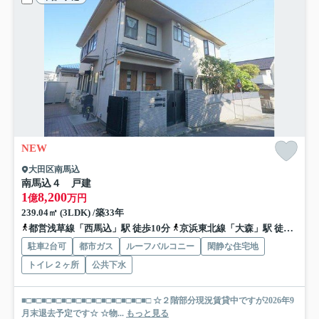
NEW
大田区南馬込
南馬込４ 戸建
1
8,200
億
万円
239.04㎡ (3LDK) /築33年
都営浅草線「西馬込」駅 徒歩10分
京浜東北線「大森」駅 徒歩26分
駐車2台可
都市ガス
ルーフバルコニー
閑静な住宅地
トイレ２ヶ所
公共下水
■□■□■□■□■□■□■□■□■□■□■□■□■□ ☆２階部分現況賃貸中ですが2026年9
月末退去予定です☆ ☆物...
もっと見る