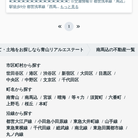
■□■□■□■□■□■□■□■□■□■□■□■□■□■□ ☆交通情報☆ 都営浅草線「馬込」
駅徒歩9分 都営浅草線「西馬...
もっと見る
1
て・土地をお探しなら青山リアルエステート
南馬込の不動産一覧
市区町村から探す
世田谷区
港区
渋谷区
新宿区
大田区
目黒区
中央区
中野区
文京区
千代田区
町名から探す
南青山
南馬込
宮坂
晴海
等々力
須賀町
六番町
上野毛
桜丘
本町
沿線から探す
都営大江戸線
小田急小田原線
東急大井町線
山手線
東急東横線
千代田線
総武線
南北線
東急田園都市線
丸ノ内線