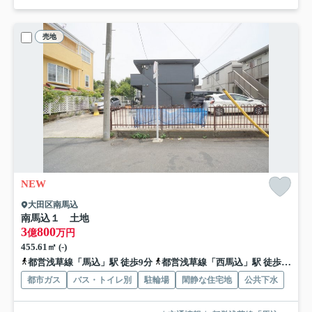
売地
NEW
大田区南馬込
南馬込１ 土地
3
800
億
万円
455.61㎡ (-)
都営浅草線「馬込」駅 徒歩9分
都営浅草線「西馬込」駅 徒歩10分
都市ガス
バス・トイレ別
駐輪場
閑静な住宅地
公共下水