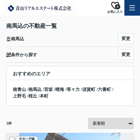
0
お気に入り
南馬込の不動産一覧
変更
南馬込
変更
条件から探す
おすすめのエリア
南青山
/
南馬込
/
宮坂
/
晴海
/
等々力
/
須賀町
/
六番町
/
上野毛
/
桜丘
/
本町
3
件
中古一戸建