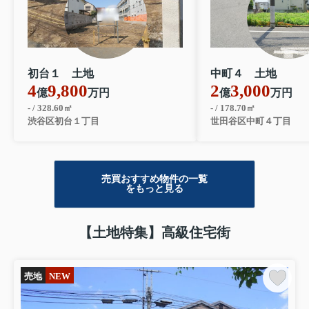
初台１ 土地
中町４ 土地
4
9,800
2
3,000
億
万円
億
万円
- / 328.60㎡
- / 178.70㎡
渋谷区初台１丁目
世田谷区中町４丁目
売買おすすめ物件の一覧
をもっと見る
【土地特集】高級住宅街
売地
NEW