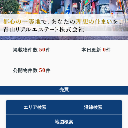
50
0
掲載物件数
件
本日更新
件
50
公開物件数
件
売買
エリア検索
沿線検索
地図検索