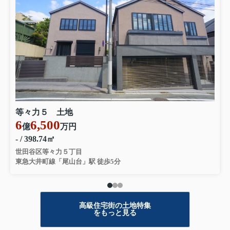
等々力５ 土地
6
6,500
億
万円
- / 398.74㎡
世田谷区等々力５丁目
東急大井町線「尾山台」駅 徒歩5分
高級住宅街の土地特集
をもっと見る