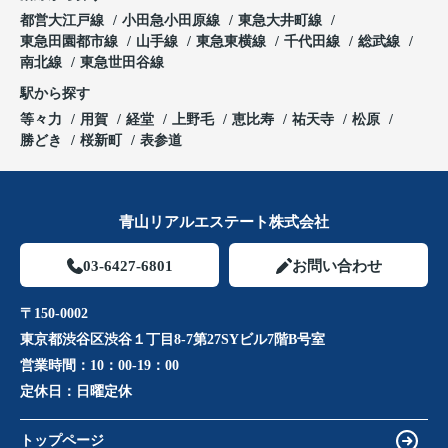
都営大江戸線
小田急小田原線
東急大井町線
東急田園都市線
山手線
東急東横線
千代田線
総武線
南北線
東急世田谷線
駅から探す
等々力
用賀
経堂
上野毛
恵比寿
祐天寺
松原
勝どき
桜新町
表参道
青山リアルエステート株式会社
03-6427-6801
お問い合わせ
〒150-0002
東京都渋谷区渋谷１丁目8-7第27SYビル7階B号室
営業時間：
10：00-19：00
定休日：
日曜定休
トップページ