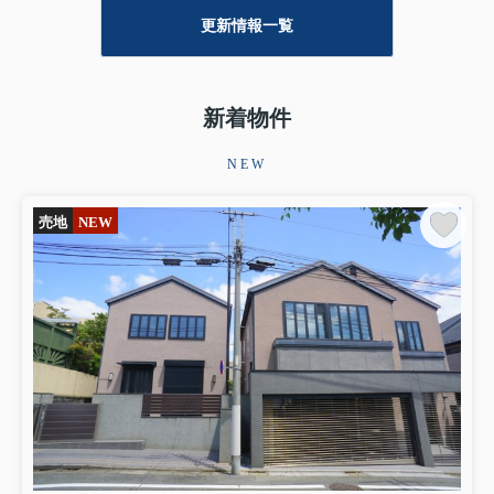
尚、ご返答につきましては営業開始以後、順次対応させ
更新情報一覧
て頂きます。
あらかじめご了承下さいませ。
2026.07.29
新着物件
■おすすめ物件を更新しました■
NEW
瀬田５ 土地 8,480万円
2026.07.23
売地
NEW
■おすすめ物件を更新しました■
元代々木町 土地 9億8,800万円
2026.07.15
■おすすめ物件を更新しました■
奥沢２ 土地 6億4,800万円