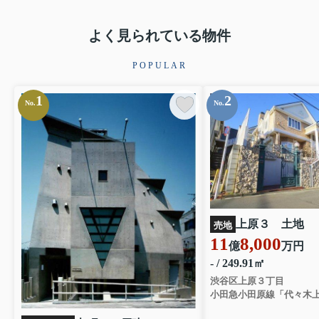
よく見られている物件
POPULAR
1
2
No.
No.
上原３ 土地
売地
11
8,000
億
万円
- / 249.91㎡
渋谷区上原３丁目
小田急小田原線「代々木上