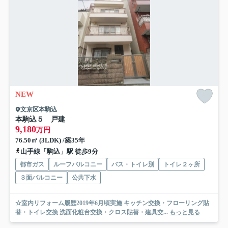
NEW
文京区本駒込
本駒込５ 戸建
9,180
万円
76.50㎡ (3LDK) /築35年
山手線「駒込」駅 徒歩9分
都市ガス
ルーフバルコニー
バス・トイレ別
トイレ２ヶ所
３面バルコニー
公共下水
☆室内リフォーム履歴2019年6月頃実施 キッチン交換・フローリング貼
替・トイレ交換 洗面化粧台交換・クロス貼替・建具交...
もっと見る