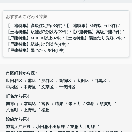
おすすめこだわり特集
【土地特集】高級住宅街(33件)
【土地特集】30坪以上(28件)
【土地特集】駅徒歩7分以内(22件)
【戸建特集】高級戸建(9件)
【戸建特集】4LDLK以上(6件)
【土地特集】陽当たり良好(5件)
【戸建特集】駅徒歩7分以内(4件)
【戸建特集】陽当たり良好(1件)
市区町村から探す
世田谷区
港区
渋谷区
新宿区
大田区
目黒区
中央区
中野区
文京区
千代田区
町名から探す
南青山
南馬込
宮坂
晴海
等々力
弦巻
須賀町
六番町
上野毛
桜丘
沿線から探す
都営大江戸線
小田急小田原線
東急大井町線