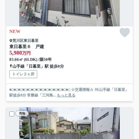
NEW
荒川区東日暮里
東日暮里６ 戸建
5,980
万円
83.66㎡ (6LDK) /築50年
山手線「日暮里」駅 徒歩8分
トイレ２ヶ所
■□■□■□■□■□■□■□■□■□■□■□■□■□■□ ☆交通情報☆ JR山手線「日暮里」
駅徒歩8分 常磐線「三河島...
もっと見る
売地