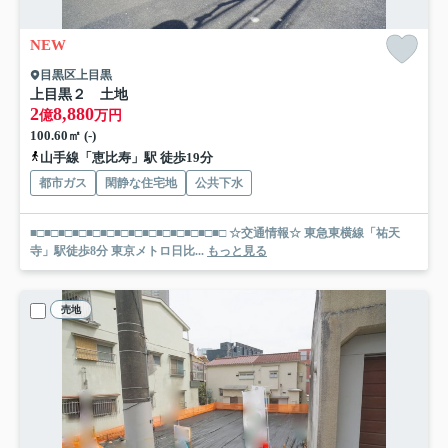
NEW
目黒区上目黒
上目黒２ 土地
2
8,880
億
万円
100.60㎡ (-)
山手線「恵比寿」駅 徒歩19分
都市ガス
閑静な住宅地
公共下水
■□■□■□■□■□■□■□■□■□■□■□■□■□■□ ☆交通情報☆ 東急東横線「祐天
寺」駅徒歩8分 東京メトロ日比...
もっと見る
売地