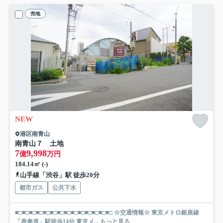
売地
NEW
港区南青山
南青山７ 土地
7
9,998
億
万円
184.14㎡ (-)
山手線「渋谷」駅 徒歩20分
都市ガス
公共下水
■□■□■□■□■□■□■□■□■□■□■□■□■□■□ ☆交通情報☆ 東京メトロ銀座線
「表参道」駅徒歩14分 東京メ...
もっと見る