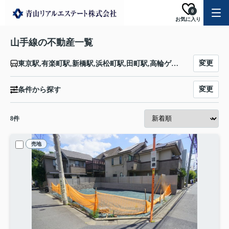
0
お気に入り
山手線の不動産一覧
変更
東京駅,有楽町駅,新橋駅,浜松町駅,田町駅,高輪ゲートウェイ駅,品川駅,大崎駅,五反田駅,目黒駅,恵比寿駅,渋谷駅,原宿駅,代々木駅,新宿駅,新大久保駅,高田馬場駅,目白駅,池袋駅,大塚駅,巣鴨駅,駒込駅,田端駅,西日暮里駅,日暮里駅,鶯谷駅,上野駅,御徒町駅,秋葉原駅,神田駅
変更
条件から探す
8
件
売地