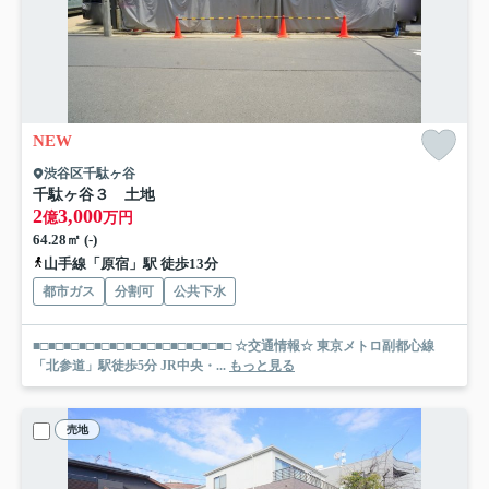
NEW
渋谷区千駄ヶ谷
千駄ヶ谷３ 土地
2
3,000
億
万円
64.28㎡ (-)
山手線「原宿」駅 徒歩13分
都市ガス
分割可
公共下水
■□■□■□■□■□■□■□■□■□■□■□■□■□ ☆交通情報☆ 東京メトロ副都心線
「北参道」駅徒歩5分 JR中央・...
もっと見る
売地