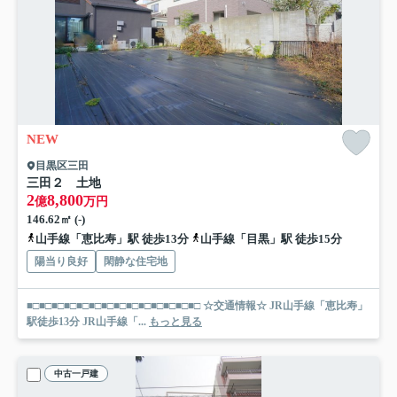
NEW
目黒区三田
三田２ 土地
2
8,800
億
万円
146.62㎡ (-)
山手線「恵比寿」駅 徒歩13分
山手線「目黒」駅 徒歩15分
陽当り良好
閑静な住宅地
■□■□■□■□■□■□■□■□■□■□■□■□■□■□ ☆交通情報☆ JR山手線「恵比寿」
駅徒歩13分 JR山手線「...
もっと見る
中古一戸建