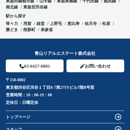
東急田園都市線
山手線
東急東横線
千代田線
総武線
南北線
東急世田谷線
駅から探す
等々力
用賀
経堂
上野毛
恵比寿
祐天寺
松原
勝どき
桜新町
表参道
青山リアルエステート株式会社
03-6427-6801
お問い合わせ
〒150-0002
東京都渋谷区渋谷１丁目8-7第27SYビル7階B号室
営業時間：
10：00-19：00
定休日：
日曜定休
トップページ
スタッフ