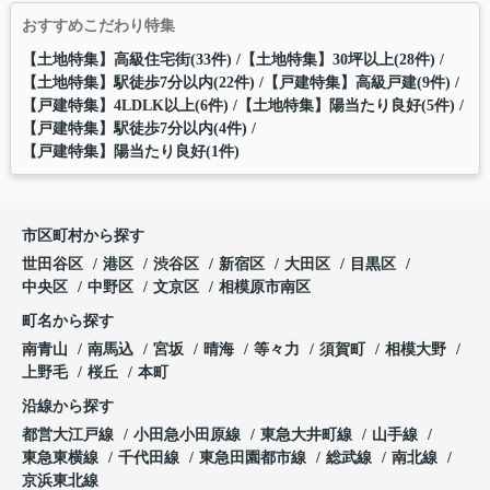
おすすめこだわり特集
【土地特集】高級住宅街(33件)
【土地特集】30坪以上(28件)
【土地特集】駅徒歩7分以内(22件)
【戸建特集】高級戸建(9件)
【戸建特集】4LDLK以上(6件)
【土地特集】陽当たり良好(5件)
【戸建特集】駅徒歩7分以内(4件)
【戸建特集】陽当たり良好(1件)
市区町村から探す
世田谷区
港区
渋谷区
新宿区
大田区
目黒区
中央区
中野区
文京区
相模原市南区
町名から探す
南青山
南馬込
宮坂
晴海
等々力
須賀町
相模大野
上野毛
桜丘
本町
沿線から探す
都営大江戸線
小田急小田原線
東急大井町線
山手線
東急東横線
千代田線
東急田園都市線
総武線
南北線
京浜東北線