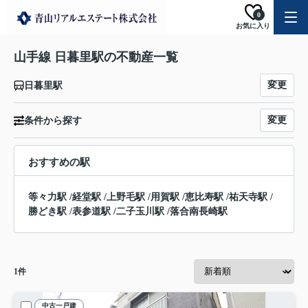
0
お気に入り
山手線 日暮里駅の不動産一覧
変更
日暮里駅
変更
条件から探す
おすすめの駅
等々力駅
/
経堂駅
/
上野毛駅
/
用賀駅
/
恵比寿駅
/
祐天寺駅
/
勝どき駅
/
表参道駅
/
二子玉川駅
/
落合南長崎駅
1
件
中古一戸建