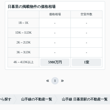
日暮里の掲載物件の価格相場
価格相場
空室件数
1R～1K
-
-
1DK～1LDK
-
-
2K～2LDK
-
-
3K～3LDK
-
-
4K～4LDK以上
5980万円
1室
1
から探す
山手線の不動産一覧
山手線 日暮里駅の不動産一覧