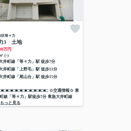
谷区
等々力
力3 土地
00
万円
㎡ (-)
大井町線
「
等々力
」駅 徒歩7分
大井町線
「
上野毛
」駅 徒歩11分
大井町線
「
尾山台
」駅 徒歩15分
■□■□■□■□■□■□■□■□■□■□■□ ☆交通情報☆ 東
町線「等々力」駅徒歩7分 東急大井町線
もっと見る