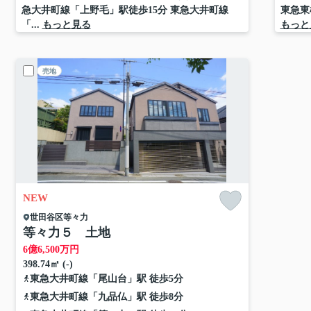
急大井町線「上野毛」駅徒歩15分 東急大井町線
東急東
「...
もっと見る
もっと
売地
NEW
世田谷区
等々力
等々力５ 土地
6
億
6,500
万円
398.74㎡ (-)
東急大井町線
「
尾山台
」駅 徒歩5分
東急大井町線
「
九品仏
」駅 徒歩8分