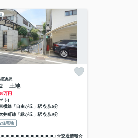
地
谷区
奥沢
２ 土地
00
万円
㎡ (-)
東横線
「
自由が丘
」駅 徒歩6分
大井町線
「
緑が丘
」駅 徒歩9分
な住宅地
■□■□■□■□■□■□■□■□■□■□■□■□ ☆交通情報☆