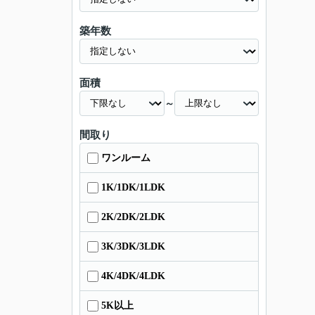
築年数
面積
～
間取り
ワンルーム
1K/1DK/1LDK
2K/2DK/2LDK
3K/3DK/3LDK
4K/4DK/4LDK
5K以上