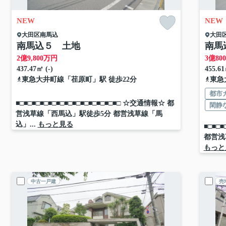
NEW
NEW
大田区
南馬込
大田
南馬込５ 土地
南馬
2
億
9,800
万円
3
億
800
437.47㎡ (-)
455.61
東急大井町線
「
荏原町
」駅 徒歩22分
東急
都市
■□■□■□■□■□■□■□■□■□■□■□■□■□ ☆交通情報☆ 都
閑静
営浅草線「西馬込」駅徒歩5分 都営浅草線「馬
込」...
もっと見る
■□■□
都営浅
もっと
中古一戸建
売