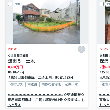
売地
売
NEW
NEW
世田谷区
瀬田
世田
瀬田５ 土地
深沢
8,480
万円
2
億
4,8
86.10㎡ (-)
435.90
東急田園都市線
「
二子玉川
」駅 徒歩25分
東急
都市ガス
南道路
閑静な住宅地
公共下水
都市
■□■□■□■□■□■□■□■□■□■□■□■□■□■□ ☆交通情報☆
■□■□
東急田園都市線「用賀」駅徒歩14分 ☆接道状...
も
東急大
っと見る
もっと