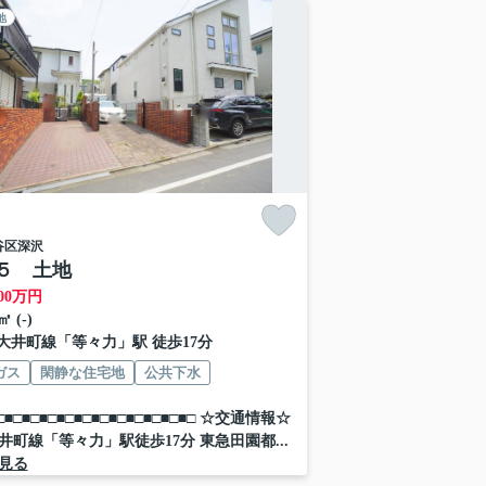
地
谷区
深沢
５ 土地
00
万円
㎡ (-)
大井町線
「
等々力
」駅 徒歩17分
ガス
閑静な住宅地
公共下水
■□■□■□■□■□■□■□■□■□■□■□■□ ☆交通情報☆
井町線「等々力」駅徒歩17分 東急田園都...
見る