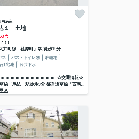
区
南馬込
込１ 土地
万円
㎡ (-)
大井町線
「
荏原町
」駅 徒歩19分
ガス
バス・トイレ別
駐輪場
な住宅地
公共下水
■□■□■□■□■□■□■□■□■□■□■□■□ ☆交通情報☆
草線「馬込」駅徒歩9分 都営浅草線「西馬...
見る
地