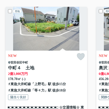
売地
売
NEW
NEW
世田谷区
中町
世田
中町４ 土地
奥沢
2
億
3,000
万円
6
億
4,8
178.70㎡ (-)
456.20
東急大井町線
「
上野毛
」駅 徒歩15分
東急
東急大井町線
「
等々力
」駅 徒歩18分
東急
陽当り良好
閑静
■□■□■□■□■□■□■□■□■□■□■□■□■□ ☆交通情報☆ 東
■□■□