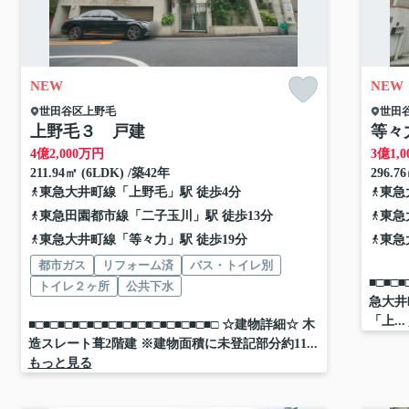
NEW
NEW
世田谷区
上野毛
世田
上野毛３ 戸建
等々
4
億
2,000
万円
3
億
1,0
211.94㎡ (6LDK) /築42年
296.76
東急大井町線
「
上野毛
」駅 徒歩4分
東急
東急田園都市線
「
二子玉川
」駅 徒歩13分
東急
東急大井町線
「
等々力
」駅 徒歩19分
東急
都市ガス
リフォーム済
バス・トイレ別
■□■□
トイレ２ヶ所
公共下水
急大井
「上...
■□■□■□■□■□■□■□■□■□■□■□■□■□ ☆建物詳細☆ 木
造スレート葺2階建 ※建物面積に未登記部分約11...
もっと見る