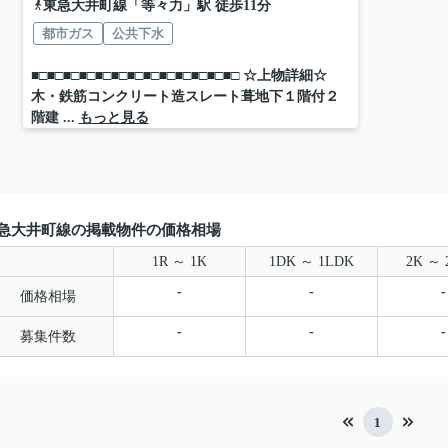
東急大井町線
「
等々力
」駅 徒歩11分
都市ガス
公共下水
■□■□■□■□■□■□■□■□■□■□■□■□■□ ☆上物詳細☆
木・鉄筋コンクリート造スレート葺地下１階付２
階建 ...
もっと見る
急大井町線の掲載物件の価格相場
1R ～ 1K
1DK ～ 1LDK
2K ～ 
-
-
-
価格相場
-
-
-
募集件数
1