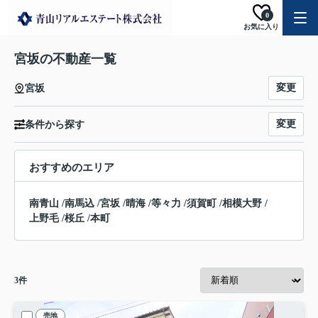
0
お気に入り
宮坂の不動産一覧
変更
宮坂
変更
条件から探す
おすすめのエリア
南青山
/
南馬込
/
宮坂
/
晴海
/
等々力
/
須賀町
/
相模大野
/
上野毛
/
桜丘
/
本町
3
件
売地