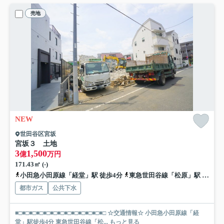
売地
NEW
世田谷区宮坂
宮坂３ 土地
3
1,500
億
万円
171.43㎡ (-)
小田急小田原線「経堂」駅 徒歩4分
東急世田谷線「松原」駅 徒歩12分
都市ガス
公共下水
■□■□■□■□■□■□■□■□■□■□■□■□■□ ☆交通情報☆ 小田急小田原線「経
堂」駅徒歩4分 東急世田谷線「松...
もっと見る