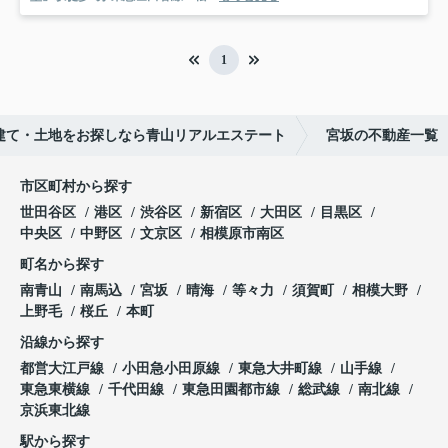
1
建て・土地をお探しなら青山リアルエステート
宮坂の不動産一覧
市区町村から探す
世田谷区
港区
渋谷区
新宿区
大田区
目黒区
中央区
中野区
文京区
相模原市南区
町名から探す
南青山
南馬込
宮坂
晴海
等々力
須賀町
相模大野
上野毛
桜丘
本町
沿線から探す
都営大江戸線
小田急小田原線
東急大井町線
山手線
東急東横線
千代田線
東急田園都市線
総武線
南北線
京浜東北線
駅から探す