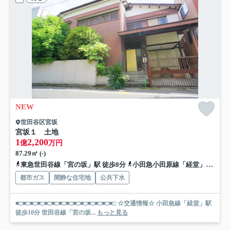
NEW
世田谷区宮坂
宮坂１ 土地
1
2,200
億
万円
87.29㎡ (-)
東急世田谷線「宮の坂」駅 徒歩8分
小田急小田原線「経堂」駅 徒歩10分
都市ガス
閑静な住宅地
公共下水
■□■□■□■□■□■□■□■□■□■□■□■□■□■□ ☆交通情報☆ 小田急線「経堂」駅
徒歩10分 世田谷線「宮の坂...
もっと見る