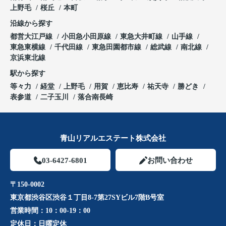
上野毛
桜丘
本町
沿線から探す
都営大江戸線
小田急小田原線
東急大井町線
山手線
東急東横線
千代田線
東急田園都市線
総武線
南北線
京浜東北線
駅から探す
等々力
経堂
上野毛
用賀
恵比寿
祐天寺
勝どき
表参道
二子玉川
落合南長崎
青山リアルエステート株式会社
03-6427-6801
お問い合わせ
〒150-0002
東京都渋谷区渋谷１丁目8-7第27SYビル7階B号室
営業時間：
10：00-19：00
定休日：
日曜定休