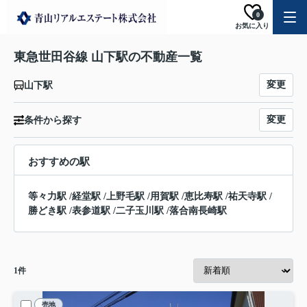
0
お気に入り
東急世田谷線 山下駅の不動産一覧
変更
山下駅
変更
条件から探す
おすすめの駅
等々力駅
/
経堂駅
/
上野毛駅
/
用賀駅
/
恵比寿駅
/
祐天寺駅
/
勝どき駅
/
表参道駅
/
二子玉川駅
/
落合南長崎駅
1
件
売地