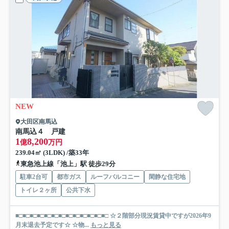
NEW
大田区南馬込
南馬込４ 戸建
1
8,200
億
万円
239.04㎡ (3LDK) /築33年
東急池上線「池上」駅 徒歩29分
駐車2台可
都市ガス
ルーフバルコニー
閑静な住宅地
トイレ２ヶ所
公共下水
■□■□■□■□■□■□■□■□■□■□■□■□■□ ☆２階部分現況賃貸中ですが2026年9
月末退去予定です☆ ☆物...
もっと見る