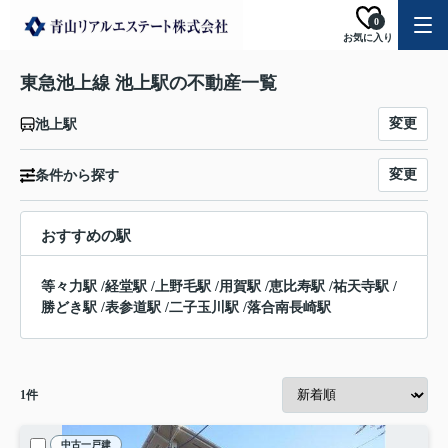
0
お気に入り
東急池上線 池上駅の不動産一覧
変更
池上駅
変更
条件から探す
おすすめの駅
等々力駅
/
経堂駅
/
上野毛駅
/
用賀駅
/
恵比寿駅
/
祐天寺駅
/
勝どき駅
/
表参道駅
/
二子玉川駅
/
落合南長崎駅
1
件
中古一戸建