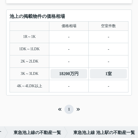
池上の掲載物件の価格相場
価格相場
空室件数
1R～1K
-
-
1DK～1LDK
-
-
2K～2LDK
-
-
3K～3LDK
18200万円
1室
4K～4LDK以上
-
-
1
す
東急池上線の不動産一覧
東急池上線 池上駅の不動産一覧