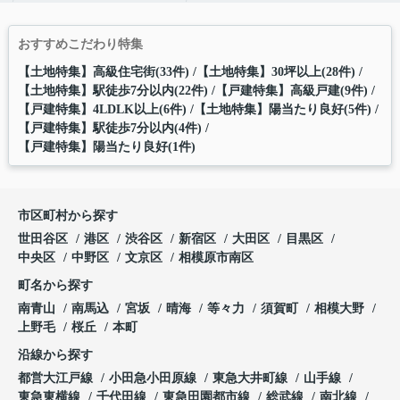
おすすめこだわり特集
【土地特集】高級住宅街(33件)
【土地特集】30坪以上(28件)
【土地特集】駅徒歩7分以内(22件)
【戸建特集】高級戸建(9件)
【戸建特集】4LDLK以上(6件)
【土地特集】陽当たり良好(5件)
【戸建特集】駅徒歩7分以内(4件)
【戸建特集】陽当たり良好(1件)
市区町村から探す
世田谷区
港区
渋谷区
新宿区
大田区
目黒区
中央区
中野区
文京区
相模原市南区
町名から探す
南青山
南馬込
宮坂
晴海
等々力
須賀町
相模大野
上野毛
桜丘
本町
沿線から探す
都営大江戸線
小田急小田原線
東急大井町線
山手線
東急東横線
千代田線
東急田園都市線
総武線
南北線