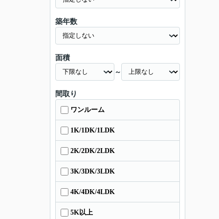
築年数
面積
～
間取り
ワンルーム
1K/1DK/1LDK
2K/2DK/2LDK
3K/3DK/3LDK
4K/4DK/4LDK
5K以上