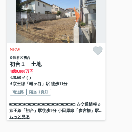
NEW
渋谷区
初台
初台１ 土地
4
億
9,800
万円
328.60㎡ (-)
京王線
「
幡ヶ谷
」駅 徒歩11分
南道路
陽当り良好
■□■□■□■□■□■□■□■□■□■□■□■□■□■□ ☆交通情報☆
京王線「初台」駅徒歩7分 小田原線「参宮橋」駅...
もっと見る