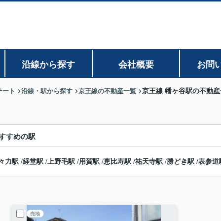
沿線から探す
会社概要
お問
テート
沿線・駅から探す
京王線の不動産一覧
京王線 幡ヶ谷駅の不動産
すすめの駅
々力駅
/
経堂駅
/
上野毛駅
/
用賀駅
/
恵比寿駅
/
祐天寺駅
/
勝どき駅
/
表参道
売地