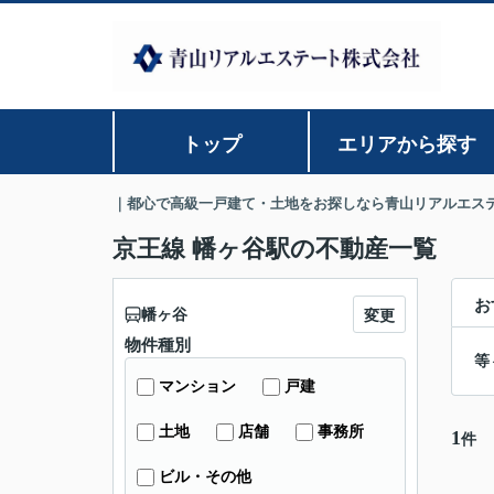
トップ
エリアから探す
｜都心で高級一戸建て・土地をお探しなら青山リアルエス
京王線 幡ヶ谷駅の不動産一覧
お
幡ヶ谷
変更
物件種別
等
マンション
戸建
土地
店舗
事務所
1
件
ビル・その他