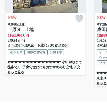
NEW
NEW
渋谷区
上原
杉並
上原３ 土地
成田
11
億
8,000
万円
1
億
998
249.91㎡ (-)
106.5
小田急小田原線
「
下北沢
」駅 徒歩15分
京王
都市ガス
閑静な住宅地
公共下水
オー
ウォ
■□■□■□■□■□■□■□■□■□■□■□■□■□■□ 小中学校まで
フロ
徒歩5分。子育て世代にもおすすめの好立地 ☆交...
もっと見る
■□■□
東京メ
もっと