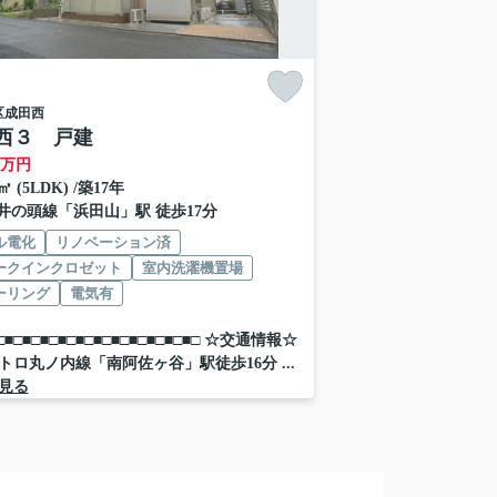
区
成田西
西３ 戸建
万円
2㎡ (5LDK) /築17年
井の頭線
「
浜田山
」駅 徒歩17分
ル電化
リノベーション済
ークインクロゼット
室内洗濯機置場
ーリング
電気有
■□■□■□■□■□■□■□■□■□■□■□■□ ☆交通情報☆
トロ丸ノ内線「南阿佐ヶ谷」駅徒歩16分 ...
見る