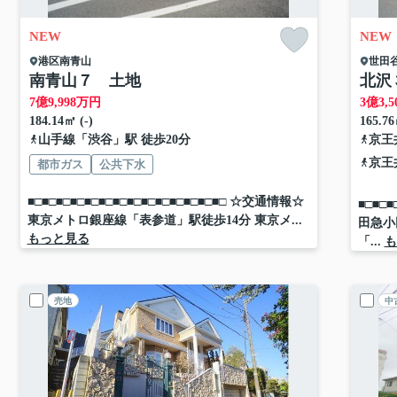
NEW
NEW
港区
南青山
世田
南青山７ 土地
北沢
7
億
9,998
万円
3
億
3,5
184.14㎡ (-)
165.76
山手線
「
渋谷
」駅 徒歩20分
京王
京王
都市ガス
公共下水
■□■□■□■□■□■□■□■□■□■□■□■□■□■□ ☆交通情報☆
■□■□
東京メトロ銀座線「表参道」駅徒歩14分 東京メ...
田急小
もっと見る
「...
も
売地
中