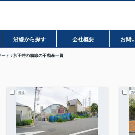
沿線から探す
会社概要
お問
テート
京王井の頭線の不動産一覧
売地
売