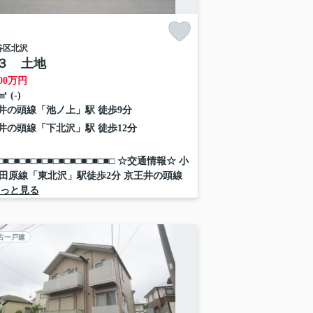
谷区
北沢
３ 土地
00
万円
㎡ (-)
井の頭線
「
池ノ上
」駅 徒歩9分
井の頭線
「
下北沢
」駅 徒歩12分
■□■□■□■□■□■□■□■□■□■□■□ ☆交通情報☆ 小
田原線「東北沢」駅徒歩2分 京王井の頭線
っと見る
古一戸建