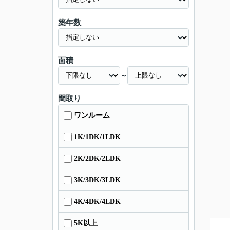
築年数
面積
～
間取り
ワンルーム
1K/1DK/1LDK
2K/2DK/2LDK
3K/3DK/3LDK
4K/4DK/4LDK
5K以上