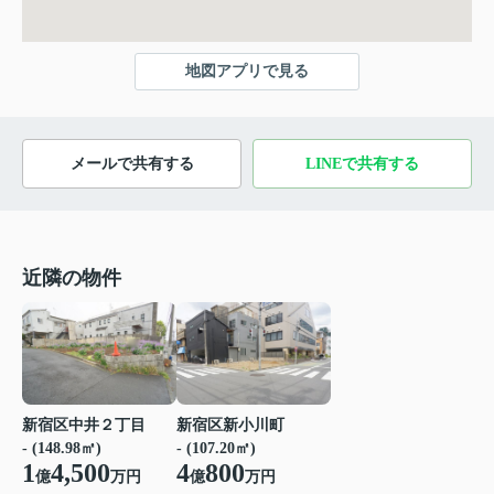
地図アプリで見る
メールで共有する
LINEで共有する
近隣の物件
新宿区中井２丁目
新宿区新小川町
- (148.98㎡)
- (107.20㎡)
1
4,500
4
800
億
万円
億
万円