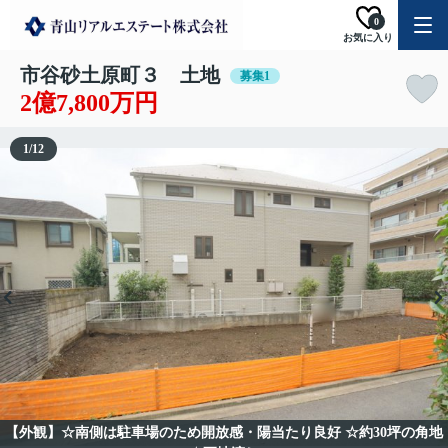
0
お気に入り
市谷砂土原町３ 土地
募集1
2億7,800万円
1
/
12
【外観】☆南側は駐車場のため開放感・陽当たり良好 ☆約30坪の角地