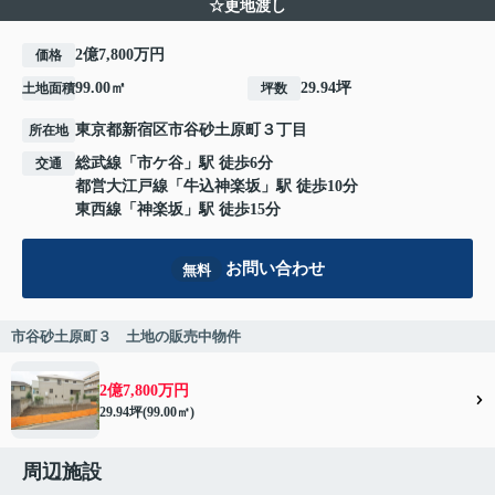
☆更地渡し
2億7,800万円
価格
99.00㎡
29.94坪
土地面積
坪数
東京都
新宿区
市谷砂土原町
３丁目
所在地
総武線
「
市ケ谷
」駅 徒歩6分
交通
都営大江戸線
「
牛込神楽坂
」駅 徒歩10分
東西線
「
神楽坂
」駅 徒歩15分
お問い合わせ
無料
市谷砂土原町３ 土地の販売中物件
2億7,800万円
29.94坪(99.00㎡)
周辺施設