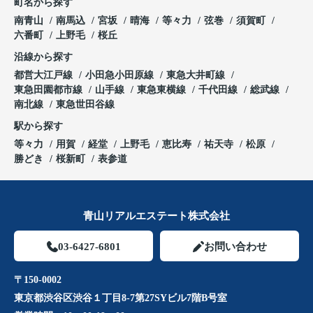
町名から探す
南青山
南馬込
宮坂
晴海
等々力
弦巻
須賀町
六番町
上野毛
桜丘
沿線から探す
都営大江戸線
小田急小田原線
東急大井町線
東急田園都市線
山手線
東急東横線
千代田線
総武線
南北線
東急世田谷線
駅から探す
等々力
用賀
経堂
上野毛
恵比寿
祐天寺
松原
勝どき
桜新町
表参道
青山リアルエステート株式会社
03-6427-6801
お問い合わせ
〒150-0002
東京都渋谷区渋谷１丁目8-7第27SYビル7階B号室