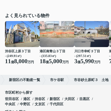
よく見られている物件
渋谷区上原３丁目
港区南青山３丁目
川口市幸町３丁目
- (249.91㎡)
- (335.83㎡)
- (297.51㎡)
-
11
8,000
18
5,000
3
5,990
億
万円
億
万円
億
万円
新宿区の不動産一覧
市ケ谷駅
市谷砂土原町３ 土地
市区町村から探す
世田谷区
港区
渋谷区
新宿区
大田区
目黒区
中央区
中野区
文京区
千代田区