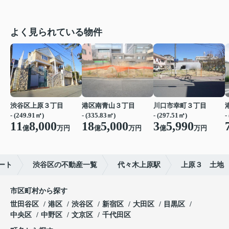
よく見られている物件
渋谷区上原３丁目
港区南青山３丁目
川口市幸町３丁目
- (249.91㎡)
- (335.83㎡)
- (297.51㎡)
-
11
8,000
18
5,000
3
5,990
億
万円
億
万円
億
万円
ート
渋谷区の不動産一覧
代々木上原駅
上原３ 土地
市区町村から探す
世田谷区
港区
渋谷区
新宿区
大田区
目黒区
中央区
中野区
文京区
千代田区