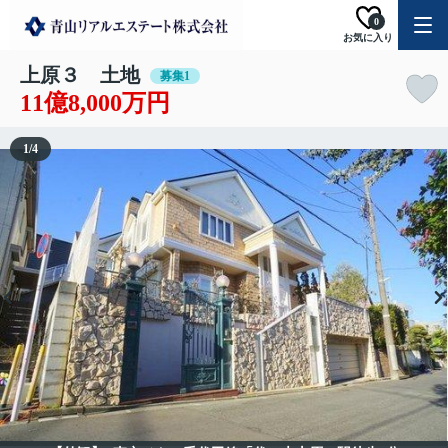
0
お気に入り
上原３ 土地
募集1
11億8,000万円
1
/
4