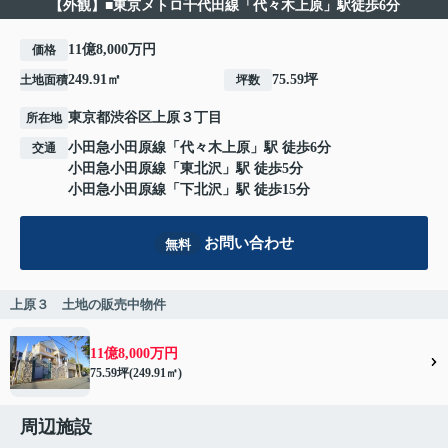
【外観】■東京メトロ千代田線「代々木上原」駅徒歩6分
11億8,000万円
価格
249.91㎡
75.59坪
土地面積
坪数
東京都
渋谷区
上原
３丁目
所在地
小田急小田原線
「
代々木上原
」駅 徒歩6分
交通
小田急小田原線
「
東北沢
」駅 徒歩5分
小田急小田原線
「
下北沢
」駅 徒歩15分
お問い合わせ
無料
上原３ 土地の販売中物件
11億8,000万円
75.59坪(249.91㎡)
周辺施設