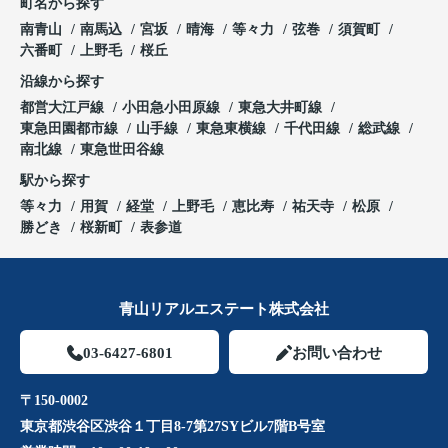
町名から探す
南青山
南馬込
宮坂
晴海
等々力
弦巻
須賀町
六番町
上野毛
桜丘
沿線から探す
都営大江戸線
小田急小田原線
東急大井町線
東急田園都市線
山手線
東急東横線
千代田線
総武線
南北線
東急世田谷線
駅から探す
等々力
用賀
経堂
上野毛
恵比寿
祐天寺
松原
勝どき
桜新町
表参道
青山リアルエステート株式会社
03-6427-6801
お問い合わせ
〒150-0002
東京都渋谷区渋谷１丁目8-7第27SYビル7階B号室