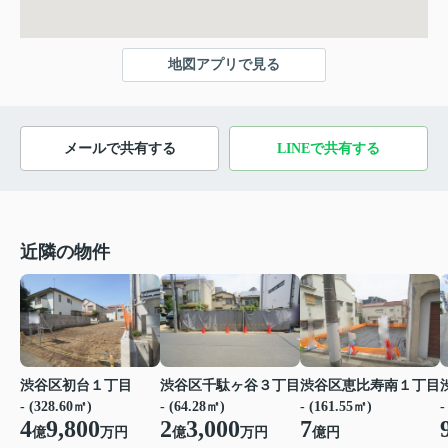
地図アプリで見る
メールで共有する
LINEで共有する
近隣の物件
渋谷区初台１丁目
渋谷区千駄ヶ谷３丁目
渋谷区恵比寿南１丁目
- (328.60㎡)
- (64.28㎡)
- (161.55㎡)
-
4
9,800
2
3,000
7
億
万円
億
万円
億円