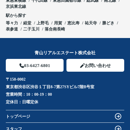
東急東横線
千代田線
東急田園都市線
総武線
南北線
京浜東北線
駅から探す
等々力
経堂
上野毛
用賀
恵比寿
祐天寺
勝どき
表参道
二子玉川
落合南長崎
青山リアルエステート株式会社
03-6427-6801
お問い合わせ
〒150-0002
東京都渋谷区渋谷１丁目8-7第27SYビル7階B号室
営業時間：
10：00-19：00
定休日：
日曜定休
トップページ
スタッフ