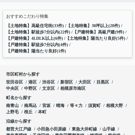
おすすめこだわり特集
【土地特集】高級住宅街(33件)
【土地特集】30坪以上(28件)
【土地特集】駅徒歩7分以内(22件)
【戸建特集】高級戸建(9件)
【戸建特集】4LDLK以上(6件)
【土地特集】陽当たり良好(5件)
【戸建特集】駅徒歩7分以内(4件)
【戸建特集】陽当たり良好(1件)
市区町村から探す
世田谷区
港区
渋谷区
新宿区
大田区
目黒区
中央区
中野区
文京区
相模原市南区
町名から探す
南青山
南馬込
宮坂
晴海
等々力
須賀町
相模大野
上野毛
桜丘
本町
沿線から探す
都営大江戸線
小田急小田原線
東急大井町線
山手線