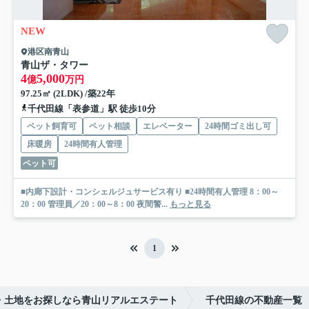
NEW
港区南青山
青山ザ・タワー
4
5,000
億
万円
97.25㎡ (2LDK) /築22年
千代田線「表参道」駅 徒歩10分
ペット飼育可
ペット相談
エレベーター
24時間ゴミ出し可
床暖房
24時間有人管理
ペット可
■内廊下設計・コンシェルジュサービス有り ■24時間有人管理 8：00～
20：00 管理員／20：00～8：00 夜間警...
もっと見る
1
・土地をお探しなら青山リアルエステート
千代田線の不動産一覧