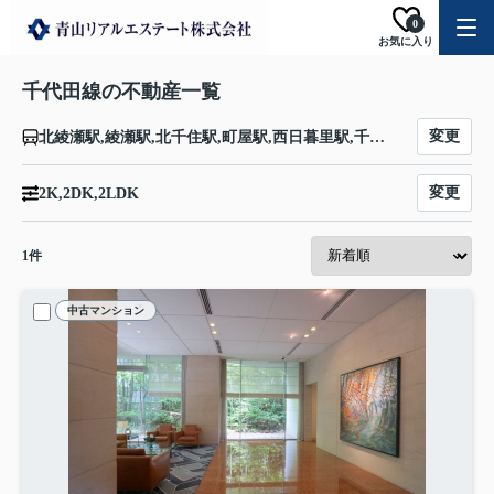
0
お気に入り
千代田線の不動産一覧
変更
北綾瀬駅,綾瀬駅,北千住駅,町屋駅,西日暮里駅,千駄木駅,根津駅,湯島駅,新御茶ノ水駅,大手町駅,二重橋前駅,有楽町駅,霞ケ関駅,国会議事堂前駅,赤坂駅,乃木坂駅,表参道駅,原宿駅,代々木公園駅,代々木上原駅
変更
2K,2DK,2LDK
1
件
中古マンション