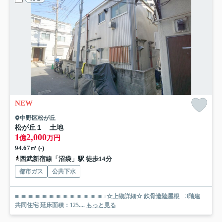
NEW
中野区松が丘
松が丘１ 土地
1
2,000
億
万円
94.67㎡ (-)
西武新宿線「沼袋」駅 徒歩14分
都市ガス
公共下水
■□■□■□■□■□■□■□■□■□■□■□■□■□ ☆上物詳細☆ 鉄骨造陸屋根 3階建
共同住宅 延床面積：125....
もっと見る