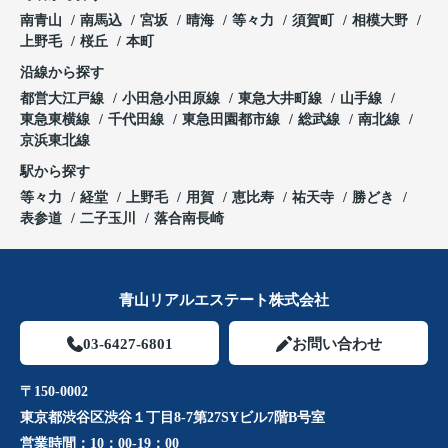
南青山
南馬込
宮坂
晴海
等々力
須賀町
相模大野
上野毛
桜丘
本町
沿線から探す
都営大江戸線
小田急小田原線
東急大井町線
山手線
東急東横線
千代田線
東急田園都市線
総武線
南北線
京浜東北線
駅から探す
等々力
経堂
上野毛
用賀
恵比寿
祐天寺
勝どき
表参道
二子玉川
落合南長崎
青山リアルエステート株式会社
03-6427-6801
お問い合わせ
〒150-0002
東京都渋谷区渋谷１丁目8-7第27SYビル7階B号室
営業時間：
10：00-19：00