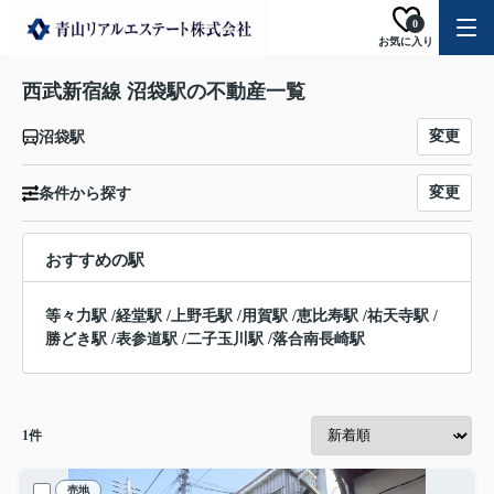
0
お気に入り
西武新宿線 沼袋駅の不動産一覧
変更
沼袋駅
変更
条件から探す
おすすめの駅
等々力駅
/
経堂駅
/
上野毛駅
/
用賀駅
/
恵比寿駅
/
祐天寺駅
/
勝どき駅
/
表参道駅
/
二子玉川駅
/
落合南長崎駅
1
件
売地