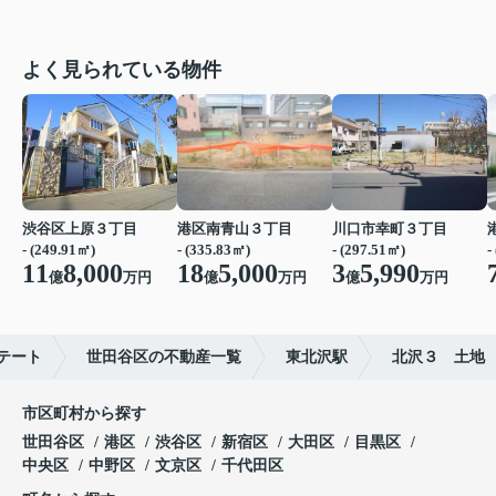
よく見られている物件
渋谷区上原３丁目
港区南青山３丁目
川口市幸町３丁目
- (249.91㎡)
- (335.83㎡)
- (297.51㎡)
-
11
8,000
18
5,000
3
5,990
億
万円
億
万円
億
万円
テート
世田谷区の不動産一覧
東北沢駅
北沢３ 土地
市区町村から探す
世田谷区
港区
渋谷区
新宿区
大田区
目黒区
中央区
中野区
文京区
千代田区