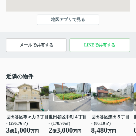
地図アプリで見る
メールで共有する
LINEで共有する
近隣の物件
世田谷区等々力３丁目
世田谷区中町４丁目
世田谷区瀬田５丁目
- (296.76㎡)
- (178.70㎡)
- (86.10㎡)
-
3
1,000
2
3,000
8,480
億
万円
億
万円
万円