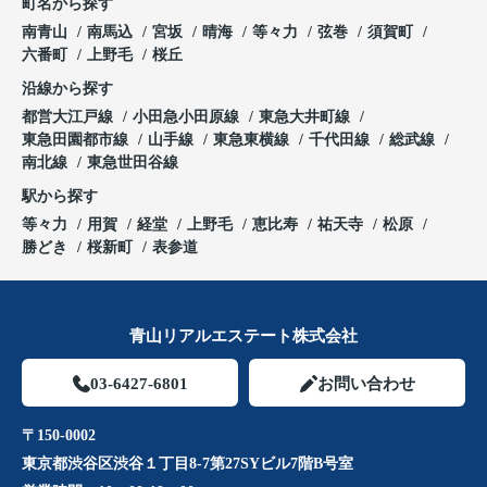
町名から探す
南青山
南馬込
宮坂
晴海
等々力
弦巻
須賀町
六番町
上野毛
桜丘
沿線から探す
都営大江戸線
小田急小田原線
東急大井町線
東急田園都市線
山手線
東急東横線
千代田線
総武線
南北線
東急世田谷線
駅から探す
等々力
用賀
経堂
上野毛
恵比寿
祐天寺
松原
勝どき
桜新町
表参道
青山リアルエステート株式会社
03-6427-6801
お問い合わせ
〒150-0002
東京都渋谷区渋谷１丁目8-7第27SYビル7階B号室