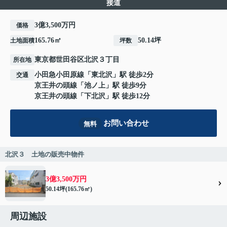
接道
3億3,500万円
価格
165.76㎡
50.14坪
土地面積
坪数
東京都
世田谷区
北沢
３丁目
所在地
小田急小田原線
「
東北沢
」駅 徒歩2分
交通
京王井の頭線
「
池ノ上
」駅 徒歩9分
京王井の頭線
「
下北沢
」駅 徒歩12分
お問い合わせ
無料
北沢３ 土地の販売中物件
3億3,500万円
50.14坪(165.76㎡)
周辺施設