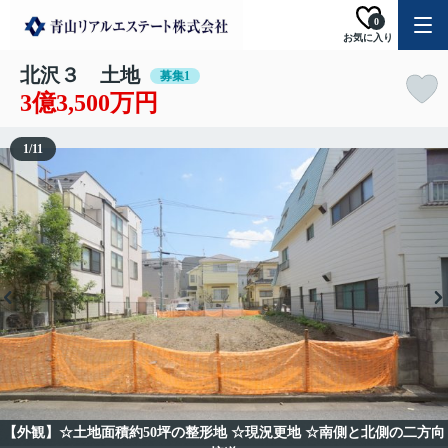
0
お気に入り
北沢３ 土地
募集1
3億3,500万円
1
/
11
【外観】☆土地面積約50坪の整形地 ☆現況更地 ☆南側と北側の二方向