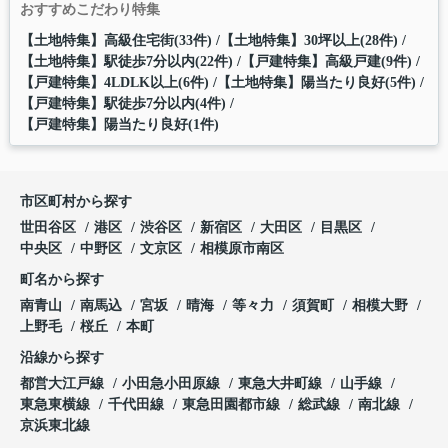
おすすめこだわり特集
【土地特集】高級住宅街(33件)
【土地特集】30坪以上(28件)
【土地特集】駅徒歩7分以内(22件)
【戸建特集】高級戸建(9件)
【戸建特集】4LDLK以上(6件)
【土地特集】陽当たり良好(5件)
【戸建特集】駅徒歩7分以内(4件)
【戸建特集】陽当たり良好(1件)
市区町村から探す
世田谷区
港区
渋谷区
新宿区
大田区
目黒区
中央区
中野区
文京区
相模原市南区
町名から探す
南青山
南馬込
宮坂
晴海
等々力
須賀町
相模大野
上野毛
桜丘
本町
沿線から探す
都営大江戸線
小田急小田原線
東急大井町線
山手線
東急東横線
千代田線
東急田園都市線
総武線
南北線
京浜東北線